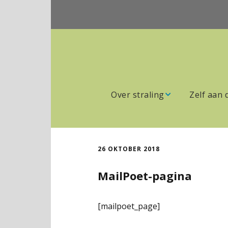
Over straling
Zelf aan 
Wat is straling
Straling be
afscherme
Gezondheidsklachten
26 OKTOBER 2018
Waar staa
zendmast
Blootstellingsnormen
MailPoet-pagina
Straling op
Wetenschap
[mailpoet_page]
Stralingsb
Politiek/Overheid
Wonen