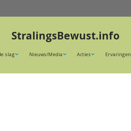
StralingsBewust.info
de slag
Nieuws/Media
Acties
Ervaringen
perken /
Onze
Agenda
n
Nieuwsberichten
Acties van
n
Verzameld nieuws
stralingsbewuste
en
websites over
groepen
straling
 school
Overzicht
Boeken
Actiegroepen
ewust
Video’s
Stappenplan,