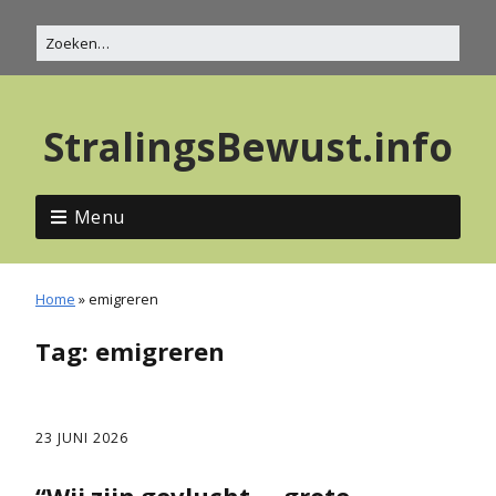
StralingsBewust.info
Menu
Home
»
emigreren
Tag:
emigreren
23 JUNI 2026
“Wij zijn gevlucht…, grote