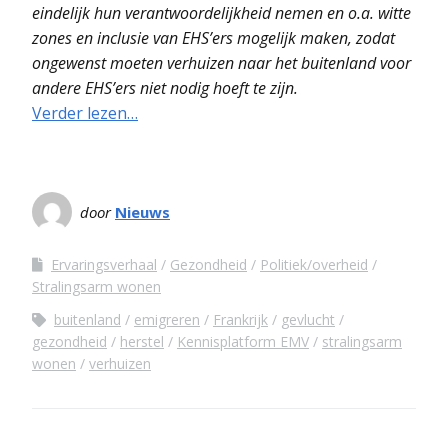
eindelijk hun verantwoordelijkheid nemen en o.a. witte
zones en inclusie van EHS’ers mogelijk maken, zodat
ongewenst moeten verhuizen naar het buitenland voor
andere EHS’ers niet nodig hoeft te zijn.
Verder lezen…
door
Nieuws
Ervaringsverhaal
Gezondheid
Politiek/overheid
Stralingsarm wonen
buitenland
emigreren
Frankrijk
gevlucht
gezondheid
herstel
Kennisplatform EMV
stralingsarm
wonen
verhuizen