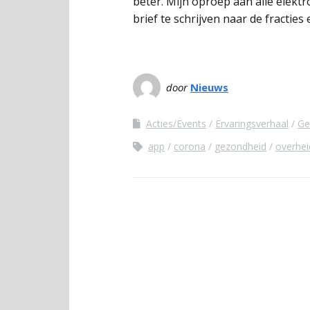
beter. Mijn oproep aan alle elek
brief te schrijven naar de fractie
door
Nieuws
Acties/Events
Ervaringsverhaal
Ge
app
corona
gezondheid
overhei