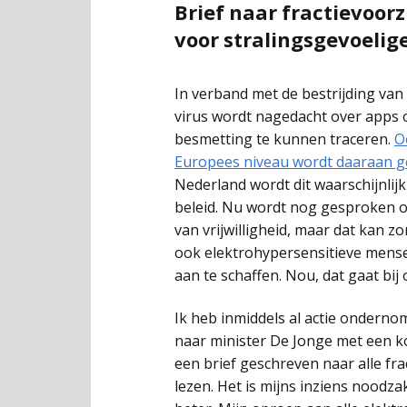
Brief naar fractievoorz
5G en Smart Cities
voor stralingsgevoeli
Links
In verband met de bestrijding van
virus wordt nagedacht over apps
besmetting te kunnen traceren.
O
Europees niveau wordt daaraan g
Nederland wordt dit waarschijnlij
beleid. Nu wordt nog gesproken o
van vrijwilligheid, maar dat kan 
ook elektrohypersensitieve mens
aan te schaffen. Nou, dat gaat bij
Ik heb inmiddels al actie onderno
naar minister De Jonge met een ko
een brief geschreven naar alle fra
lezen. Het is mijns inziens noodz