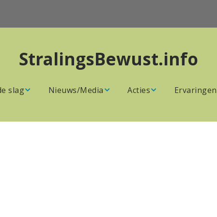
StralingsBewust.info
de slag
Nieuws/Media
Acties
Ervaringen
perken /
Onze
Agenda
n
Nieuwsberichten
Acties van
n
Verzameld nieuws
stralingsbewuste
en
websites over
groepen
straling
 school
Overzicht
Boeken
Actiegroepen
ewust
Video’s
Stappenplan,