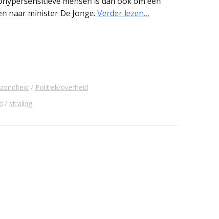
trohypersensitieve mensen is dan ook om een
s en naar minister De Jonge.
Verder lezen…
zondheid
Politiek/overheid
d
straling