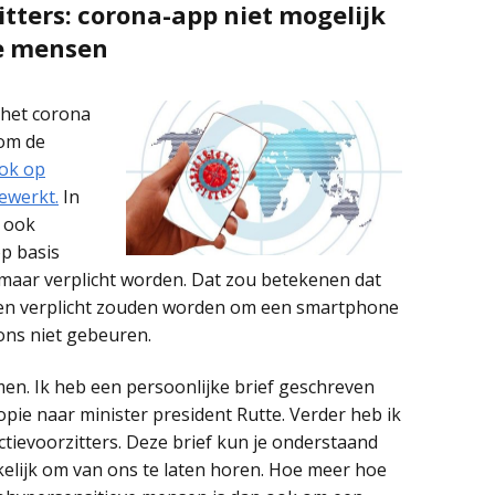
itters: corona-app niet mogelijk
voorbeeldbrieven en
brochures
ge mensen
Artikelen tijdschriften
Facebook groepen
Burgers/gemeenten
 het corona
in de media
 om de
Landelijke petities
tegen 5G
ok op
Bezwaren tegen 5G
ewerkt.
In
in deze gemeenten
k ook
p basis
Uitrol 5G stopgezet
in deze landen
zomaar verplicht worden. Dat zou betekenen dat
en verplicht zouden worden om een smartphone
 ons niet gebeuren.
men. Ik heb een persoonlijke brief geschreven
pie naar minister president Rutte. Verder heb ik
ctievoorzitters. Deze brief kun je onderstaand
akelijk om van ons te laten horen. Hoe meer hoe