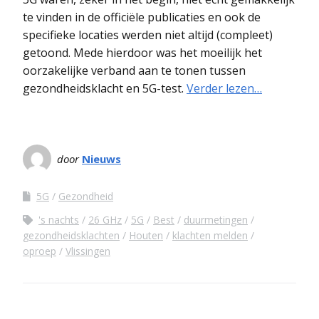
te vinden in de officiële publicaties en ook de
specifieke locaties werden niet altijd (compleet)
getoond. Mede hierdoor was het moeilijk het
oorzakelijke verband aan te tonen tussen
gezondheidsklacht en 5G-test.
Verder lezen…
door
Nieuws
5G
Gezondheid
's nachts
26 GHz
5G
Best
duurmetingen
gezondheidsklachten
Houten
klachten melden
oproep
Vlissingen