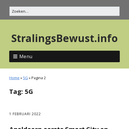
StralingsBewust.info
Menu
Home
»
5G
»
Pagina 2
Tag:
5G
1 FEBRUARI 2022
Apeldoorn eerste Smart City op