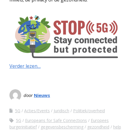
Verder lezen…
door
Nieuws
5G
Acties/Events
Juridisch
Politiek/overheid
5G
Europeans for Safe Connections
Europees
burgerinitiatief
gegevensbescherming
gezondheid
help