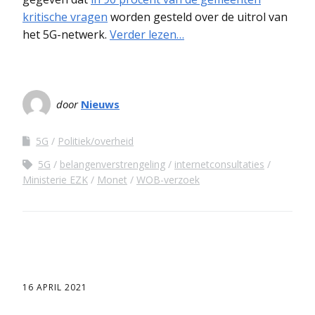
kritische vragen
worden gesteld over de uitrol van
het 5G-netwerk.
Verder lezen…
door
Nieuws
5G
Politiek/overheid
5G
belangenverstrengeling
internetconsultaties
Ministerie EZK
Monet
WOB-verzoek
16 APRIL 2021