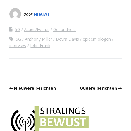
door
Nieuws
5G
Acties/Events
Gezondheid
5G
Anthony Miller
Devra Davis
epidemiologen
interview
John Frank
Nieuwere berichten
Oudere berichten