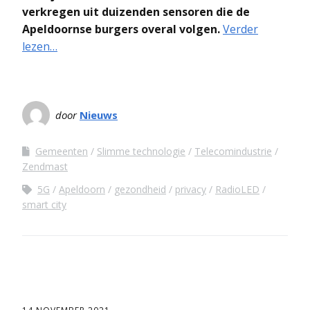
verkregen uit duizenden sensoren die de
Apeldoornse burgers overal volgen.
Verder
lezen…
door
Nieuws
Gemeenten
Slimme technologie
Telecomindustrie
Zendmast
5G
Apeldoorn
gezondheid
privacy
RadioLED
smart city