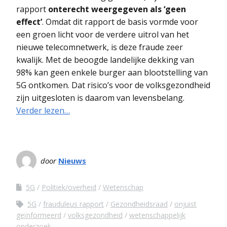
rapport
onterecht weergegeven als ‘geen
effect’
. Omdat dit rapport de basis vormde voor
een groen licht voor de verdere uitrol van het
nieuwe telecomnetwerk, is deze fraude zeer
kwalijk. Met de beoogde landelijke dekking van
98% kan geen enkele burger aan blootstelling van
5G ontkomen. Dat risico’s voor de volksgezondheid
zijn uitgesloten is daarom van levensbelang.
Verder lezen…
door
Nieuws
5G
Politiek/overheid
Wetenschap
5G
frauduleus rapport
Gezondheidsraad
onjuist
geïnformeerd
volksgezondheid
wetenschappelijk
onderzoek