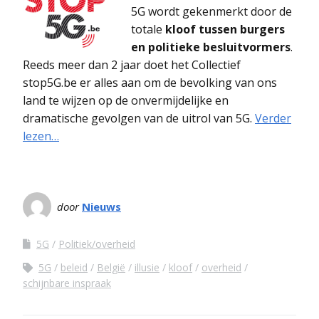
5G wordt gekenmerkt door de
totale
kloof tussen burgers
en politieke besluitvormers
.
Reeds meer dan 2 jaar doet het Collectief
stop5G.be er alles aan om de bevolking van ons
land te wijzen op de onvermijdelijke en
dramatische gevolgen van de uitrol van 5G.
Verder
lezen…
door
Nieuws
5G
Politiek/overheid
5G
beleid
België
illusie
kloof
overheid
schijnbare inspraak