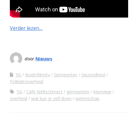
Verder lezen…
door
Nieuws
5G
Boek/film/tv
Gemeenten
Gezondheid
Politiek/overheid
5G
Cafe Weltschmerz
gemeenten
interview
overheid
wat kun je zelf doen
wetenschap